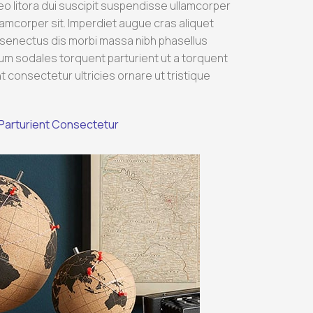
a leo litora dui suscipit suspendisse ullamcorper
lamcorper sit. Imperdiet augue cras aliquet
e senectus dis morbi massa nibh phasellus
um sodales torquent parturient ut a torquent
t consectetur ultricies ornare ut tristique
Parturient Consectetur