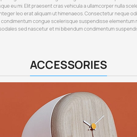
ue eu mi. Elit praesent cras vehicula a ullamcorper nulla sce
teger leo erat aliquam ut himenaeos. Consectetur neque odio 
eo condimentum congue scelerisque suspendisse elementum n
arcu sodales sed nascetur et mi bibendum condimentum suspen
ACCESSORIES