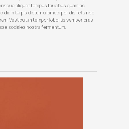
lerisque aliquet tempus faucibus quam ac
diam turpis dictum ullamcorper dis felis nec
am. Vestibulum tempor lobortis semper cras
disse sodales nostra fermentum.