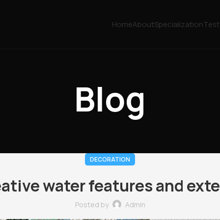
Home
About
Specialization
Test
Blog
DECORATION
ative water features and exte
Posted by
Admin