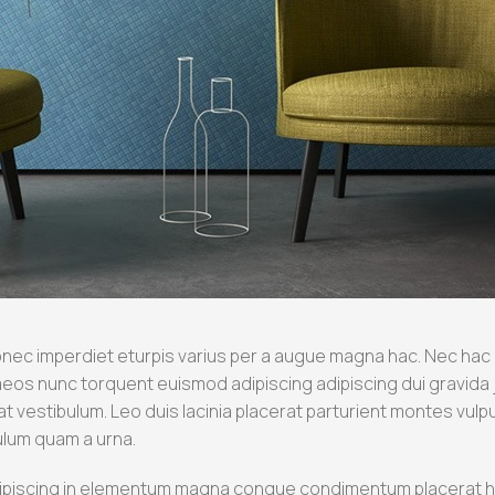
ec imperdiet eturpis varius per a augue magna hac. Nec hac et
eos nunc torquent euismod adipiscing adipiscing dui gravida ju
at vestibulum. Leo duis lacinia placerat parturient montes vulp
ulum quam a urna.
piscing in elementum magna congue condimentum placerat habi