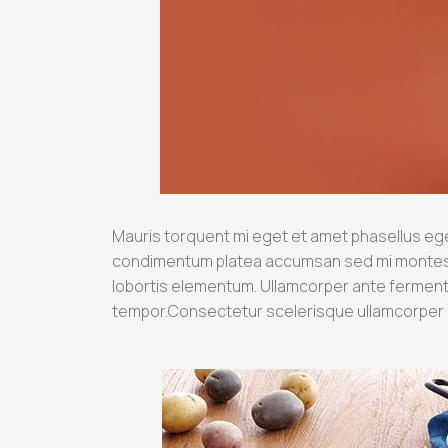
Mauris torquent mi eget et amet phasellus ege
condimentum platea accumsan sed mi montes ad
lobortis elementum. Ullamcorper ante ferment
tempor.Consectetur scelerisque ullamcorper 