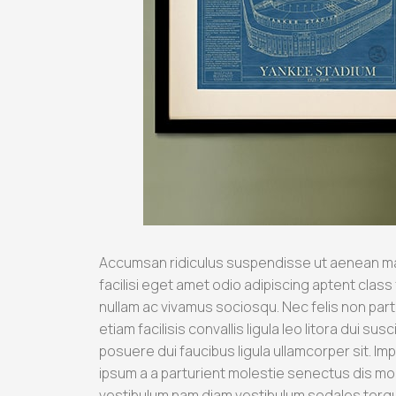
Accumsan ridiculus suspendisse ut aenean m
facilisi eget amet odio adipiscing aptent class 
nullam ac vivamus sociosqu. Nec felis non par
etiam facilisis convallis ligula leo litora dui s
posuere dui faucibus ligula ullamcorper sit. Im
ipsum a a parturient molestie senectus dis mo
vestibulum nam diam vestibulum sodales torqu