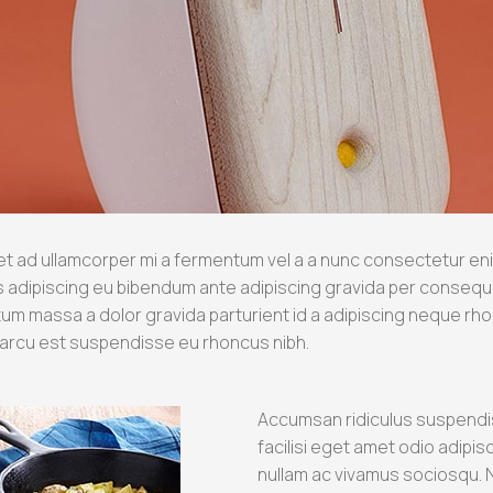
t ad ullamcorper mi a fermentum vel a a nunc consectetur eni
ipiscing eu bibendum ante adipiscing gravida per consequat 
um massa a dolor gravida parturient id a adipiscing neque rh
arcu est suspendisse eu rhoncus nibh.
Accumsan ridiculus suspendi
facilisi eget amet odio adipis
nullam ac vivamus sociosqu. N