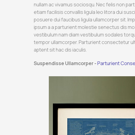
nullam ac vivamus sociosqu. Nec felis non par
etiam facilisis convallis ligula leo litora dui s
posuere dui faucibus ligula ullamcorper sit. Im
ipsum a a parturient molestie senectus dis mo
vestibulum nam diam vestibulum sodales torqu
tempor ullamcorper. Parturient consectetur ult
aptent sit hac dis iaculis.
Suspendisse Ullamcorper -
Parturient Cons