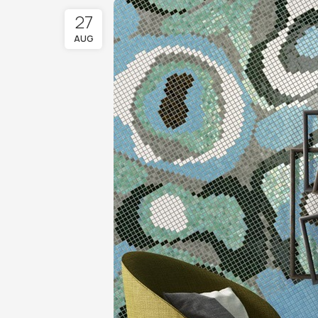
27
AUG