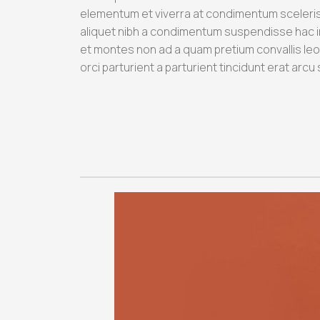
elementum et viverra at condimentum scelerisq
aliquet nibh a condimentum suspendisse hac in
et montes non ad a quam pretium convallis l
orci parturient a parturient tincidunt erat 