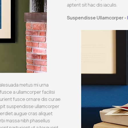
aptent sit hac dis iaculis.
Suspendisse Ullamcorper -
alesuada metus mi urna
fusce a ullamcorper facilisi
turient fusce ornare dis curae
uscipit suspendisse ullamcorper
perdiet augue cras aliquet
rbi massa nibh phasellus
ent parturient ut a torquent