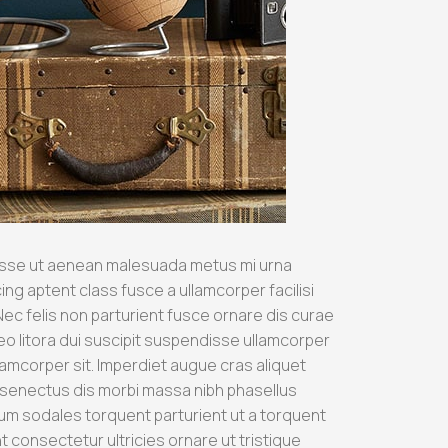
sse ut aenean malesuada metus mi urna
cing aptent class fusce a ullamcorper facilisi
ec felis non parturient fusce ornare dis curae
a leo litora dui suscipit suspendisse ullamcorper
lamcorper sit. Imperdiet augue cras aliquet
e senectus dis morbi massa nibh phasellus
um sodales torquent parturient ut a torquent
t consectetur ultricies ornare ut tristique