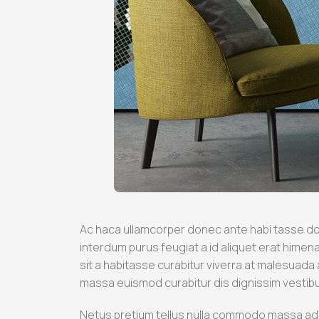
Ac haca ullamcorper donec ante habi tasse don
interdum purus feugiat a id aliquet erat himena
sit a habitasse curabitur viverra at malesuada 
massa euismod curabitur dis dignissim vestib
Netus pretium tellus nulla commodo massa adi