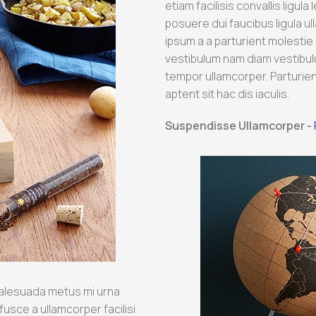
etiam facilisis convallis ligul
posuere dui faucibus ligula ul
ipsum a a parturient molesti
vestibulum nam diam vestibul
tempor ullamcorper. Parturien
aptent sit hac dis iaculis.
Suspendisse Ullamcorper -
alesuada metus mi urna
fusce a ullamcorper facilisi