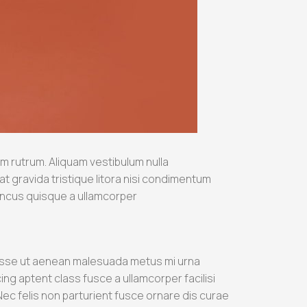
m rutrum. Aliquam vestibulum nulla
gravida tristique litora nisi condimentum
oncus quisque a ullamcorper
sse ut aenean malesuada metus mi urna
cing aptent class fusce a ullamcorper facilisi
ec felis non parturient fusce ornare dis curae