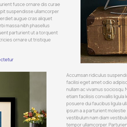
turient fusce ornare dis curae
uscipit suspendisse ullamcorper
perdiet augue cras aliquet
rbi massa nibh phasellus
ent parturient ut a torquent
ricies ornare ut tristique
ectetur
Accumsan ridiculus suspendi
facilisi eget amet odio adipis
nullam ac vivamus sociosqu. N
etiam facilisis convallis ligul
posuere dui faucibus ligula ul
ipsum a a parturient molesti
vestibulum nam diam vestibul
tempor ullamcorper. Parturien