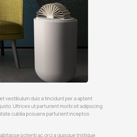
 vestibulum duis a tincidunt per a aptent
sto. Ultrices ut parturient morbi sit adipiscing
utate cubilia posuere parturient inceptos
tasse potenti ac orci a quisque tristique